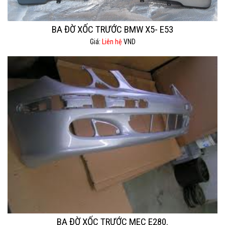
BA ĐỜ XỐC TRƯỚC BMW X5- E53
Giá:
Liên hệ
VND
BA ĐỜ XỐC TRƯỚC MEC E280.