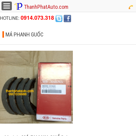
button
ThanhPhatAuto.com
0914.073.318
HOTLINE:
MÁ PHANH GUỐC