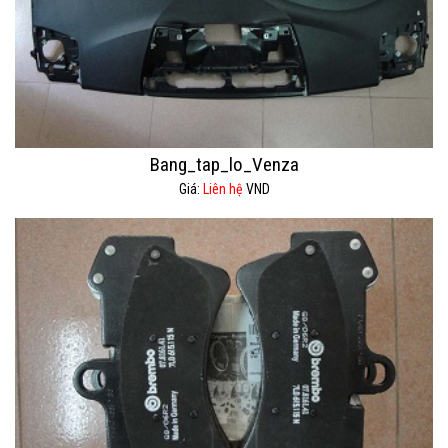
Bang_tap_lo_Venza
Giá:
Liên hệ
VND