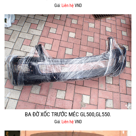
Giá:
Liên hệ
VND
BA ĐỜ XỐC TRƯỚC MÉC GL500,GL550.
Giá:
Liên hệ
VND