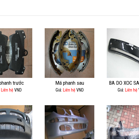
phanh trước
Má phanh sau
BA DO XOC S
:
Liên hệ
VND
Giá:
Liên hệ
VND
Giá:
Liên hệ