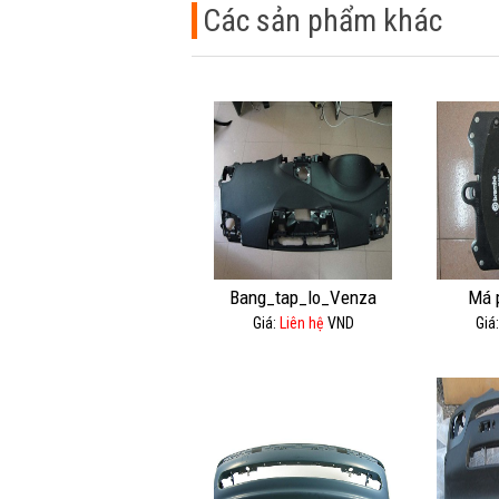
Các sản phẩm khác
Bang_tap_lo_Venza
Má 
Giá:
Liên hệ
VND
Giá