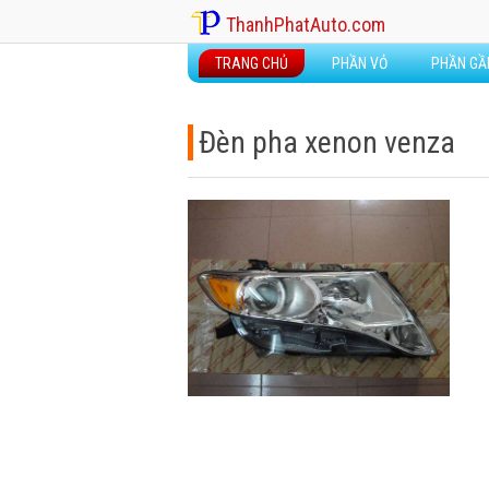
ThanhPhatAuto.com
TRANG CHỦ
PHẦN VỎ
PHẦN G
Đèn pha xenon venza