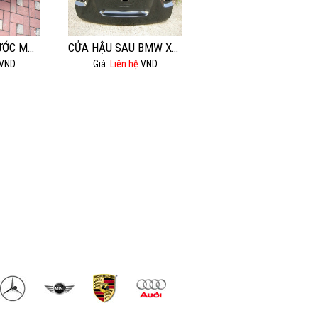
BA ĐỜ XỐC TRƯỚC MÉC GL500,GL550.
CỬA HẬU SAU BMW X6 E71 ĐỜI 2008.
VND
Giá:
Liên hệ
VND