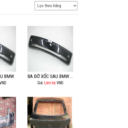
AU BMW
BA ĐỜ XỐC SAU BMW 525I
VND
Giá:
Liên hệ
VND