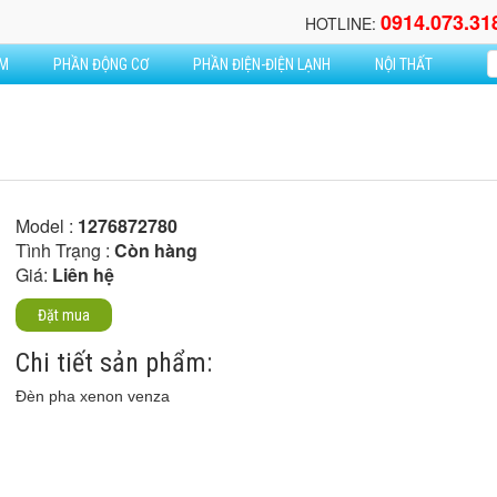
0914.073.31
HOTLINE:
ẦM
PHẦN ĐỘNG CƠ
PHẦN ĐIỆN-ĐIỆN LẠNH
NỘI THẤT
Model :
1276872780
Tình Trạng :
Còn hàng
Giá:
Liên hệ
Đặt mua
Chi tiết sản phẩm:
Đèn pha xenon venza