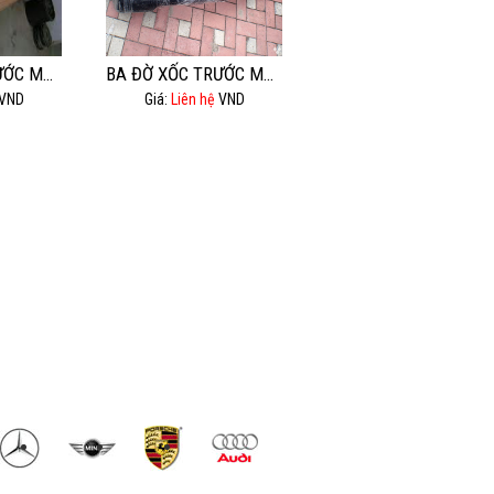
BA ĐỜ XỐC TRƯỚC MEC E280.
BA ĐỜ XỐC TRƯỚC MÉC GL500,GL550.
VND
Giá:
Liên hệ
VND