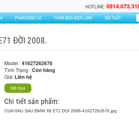
0914.073.31
HOTLINE:
ẦM
PHẦN ĐỘNG CƠ
PHẦN ĐIỆN-ĐIỆN LẠNH
NỘI THẤT
71 ĐỜI 2008.
Model :
41627262676
Tình Trạng :
Còn hàng
Giá:
Liên hệ
Đặt mua
Chi tiết sản phẩm:
CUA HAU SAU BMW X6 E71 DOI 2008-41627262676.jpg