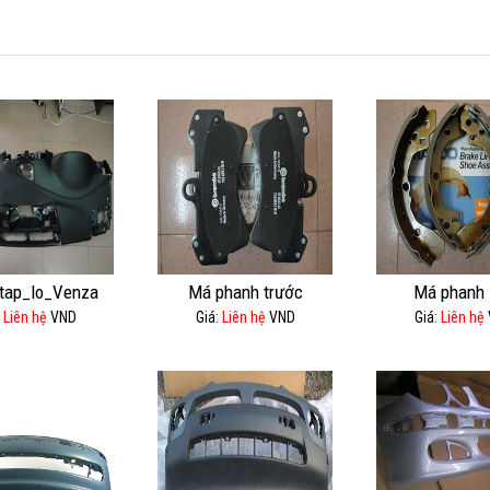
tap_lo_Venza
Má phanh trước
Má phanh 
:
Liên hệ
VND
Giá:
Liên hệ
VND
Giá:
Liên hệ