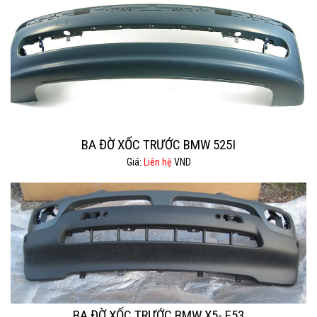
BA ĐỜ XỐC TRƯỚC BMW 525I
Giá:
Liên hệ
VND
BA ĐỜ XỐC TRƯỚC BMW X5- E53