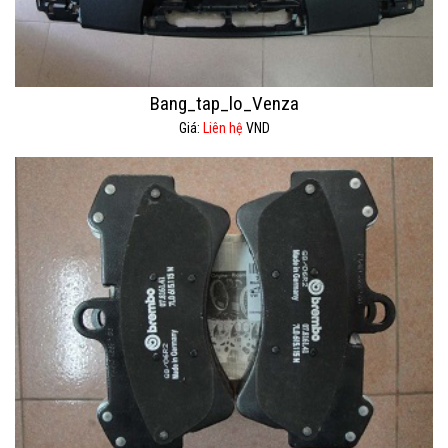
Bang_tap_lo_Venza
Giá:
Liên hệ
VND