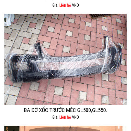
Giá:
Liên hệ
VND
BA ĐỜ XỐC TRƯỚC MÉC GL500,GL550.
Giá:
Liên hệ
VND