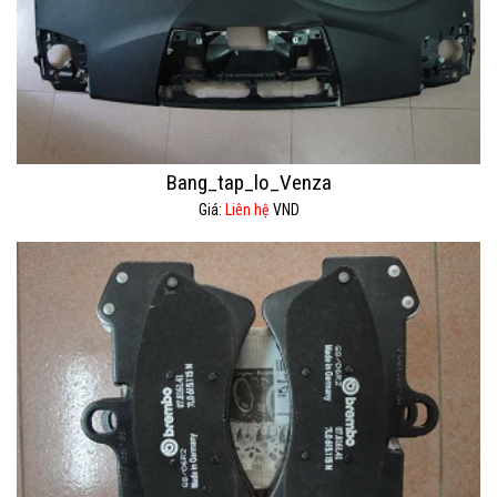
Bang_tap_lo_Venza
Giá:
Liên hệ
VND