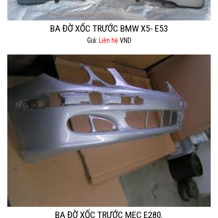
BA ĐỜ XỐC TRƯỚC BMW X5- E53
Giá:
Liên hệ
VND
BA ĐỜ XỐC TRƯỚC MEC E280.