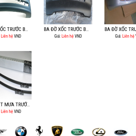
BA ĐỜ XỐC TRƯỚC BMW 525I
BA ĐỜ XỐC TRƯỚC BMW X5- E53
:
Liên hệ
VND
Giá:
Liên hệ
VND
Giá:
Liên hệ
CHỔI GẠT MƯA TRƯỚC AUDI Q5.
:
Liên hệ
VND