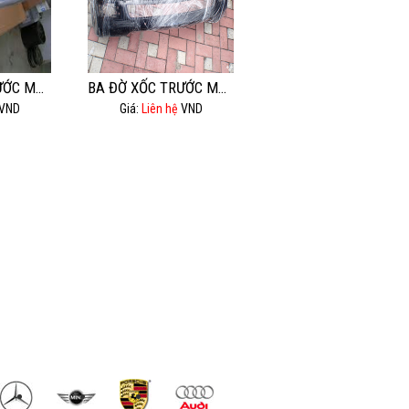
BA ĐỜ XỐC TRƯỚC MEC E280.
BA ĐỜ XỐC TRƯỚC MÉC GL500,GL550.
VND
Giá:
Liên hệ
VND