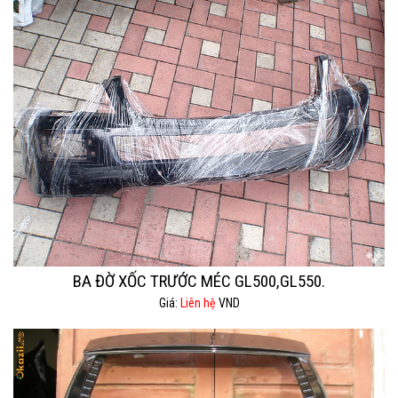
BA ĐỜ XỐC TRƯỚC MÉC GL500,GL550.
Giá:
Liên hệ
VND