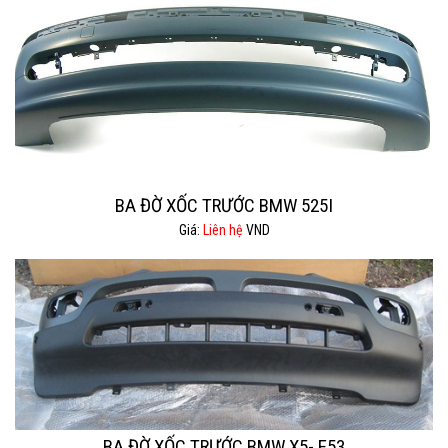
BA ĐỜ XỐC TRƯỚC BMW 525I
Giá:
Liên hệ
VND
BA ĐỜ XỐC TRƯỚC BMW X5- E53