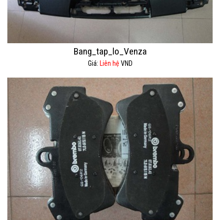
Bang_tap_lo_Venza
Giá:
Liên hệ
VND