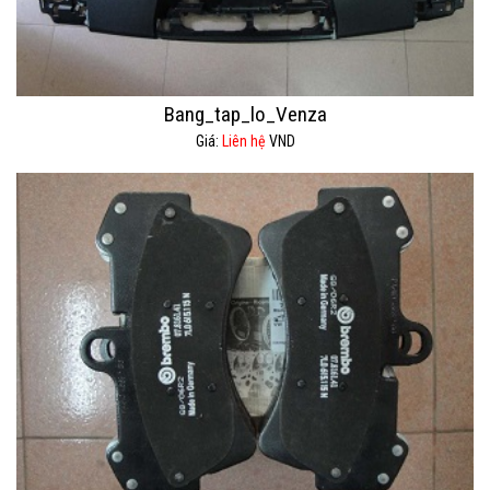
Bang_tap_lo_Venza
Giá:
Liên hệ
VND