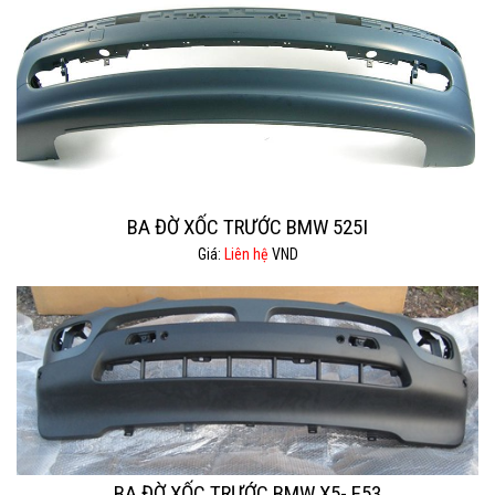
BA ĐỜ XỐC TRƯỚC BMW 525I
Giá:
Liên hệ
VND
BA ĐỜ XỐC TRƯỚC BMW X5- E53