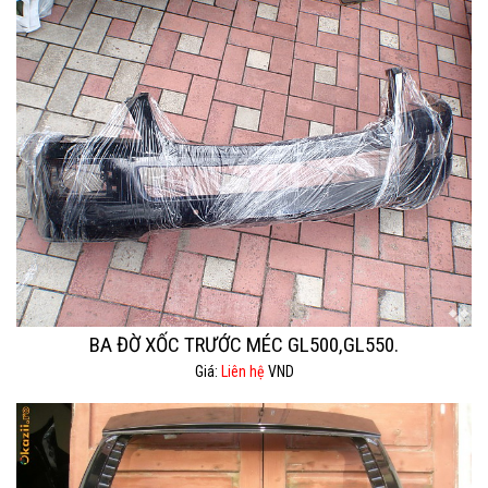
BA ĐỜ XỐC TRƯỚC MÉC GL500,GL550.
Giá:
Liên hệ
VND