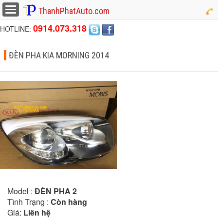
button
ThanhPhatAuto.com
0914.073.318
HOTLINE:
ĐÈN PHA KIA MORNING 2014
Model :
ĐÈN PHA 2
Tình Trạng :
Còn hàng
Giá:
Liên hệ