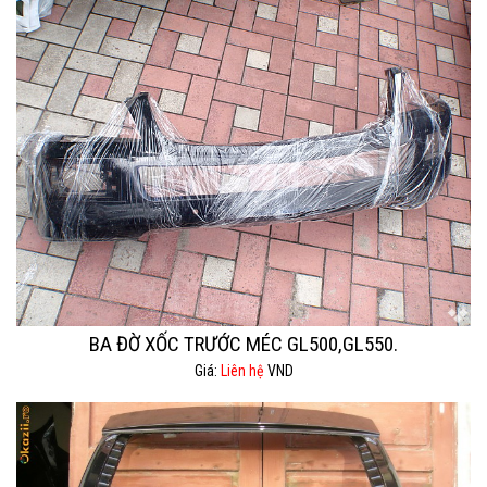
BA ĐỜ XỐC TRƯỚC MÉC GL500,GL550.
Giá:
Liên hệ
VND