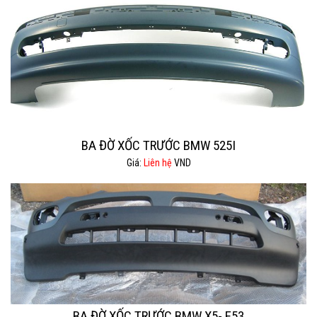
BA ĐỜ XỐC TRƯỚC BMW 525I
Giá:
Liên hệ
VND
BA ĐỜ XỐC TRƯỚC BMW X5- E53