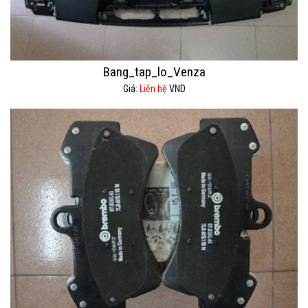
Bang_tap_lo_Venza
Giá:
Liên hệ
VND