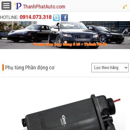
button
ThanhPhatAuto.com
0914.073.318
HOTLINE:
Phụ tùng Phần động cơ