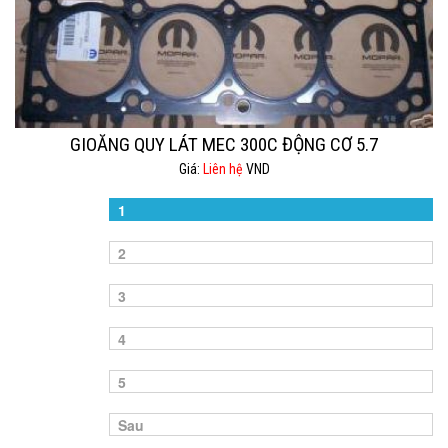
GIOĂNG QUY LÁT MEC 300C ĐỘNG CƠ 5.7
Giá:
Liên hệ
VND
1
2
3
4
5
Sau