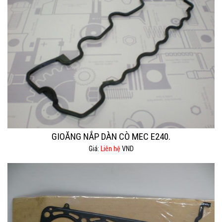
GIOĂNG NẮP DÀN CÒ MEC E240.
Giá:
Liên hệ
VND