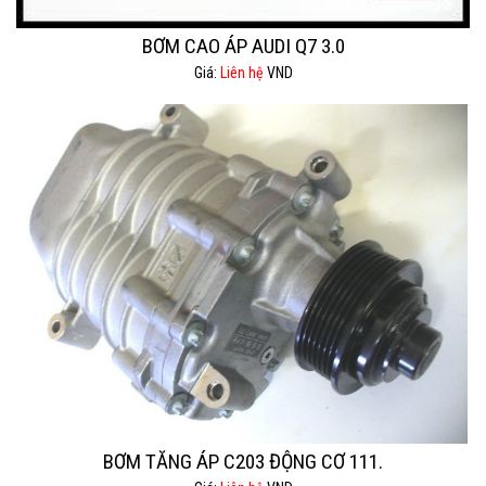
BƠM CAO ÁP AUDI Q7 3.0
Giá:
Liên hệ
VND
BƠM TĂNG ÁP C203 ĐỘNG CƠ 111.