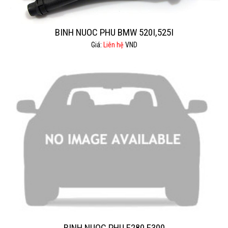
BINH NUOC PHU BMW 520I,525I
Giá:
Liên hệ
VND
BINH NUOC PHU E280 E300