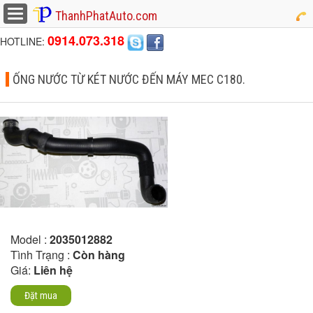
button
ThanhPhatAuto.com
0914.073.318
HOTLINE:
ỐNG NƯỚC TỪ KÉT NƯỚC ĐẾN MÁY MEC C180.
Model :
2035012882
Tình Trạng :
Còn hàng
Giá:
Liên hệ
Đặt mua