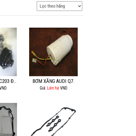
BƠM TĂNG ÁP C203 ĐỘNG CƠ 111.
BƠM XĂNG AUDI Q7.
VND
Giá:
Liên hệ
VND