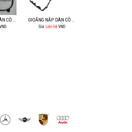
GIOĂNG NẮP DÀN CÒ AUDI Q7 4.2.
GIOĂNG NẮP DÀN CÒ BMW 525I.
VND
Giá:
Liên hệ
VND