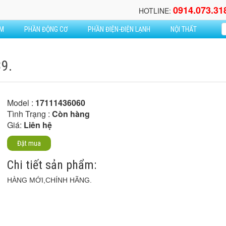
0914.073.31
HOTLINE:
ẦM
PHẦN ĐỘNG CƠ
PHẦN ĐIỆN-ĐIỆN LẠNH
NỘI THẤT
9.
Model :
17111436060
Tình Trạng :
Còn hàng
Giá:
Liên hệ
Đặt mua
Chi tiết sản phẩm:
HÀNG MỚI,CHÍNH HÃNG.